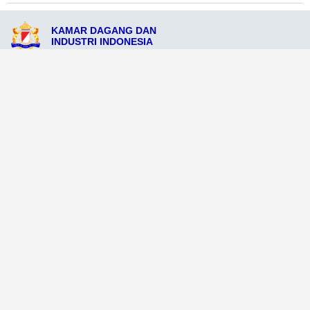
KAMAR DAGANG DAN
INDUSTRI INDONESIA
Jl. Seruyan No.20, Seruyan, Kalimantan Tengah 74321
admin@kadinseruyan.com
085234567950
Ikuti Sosial Media Resmi KADIN
Dataweb
Aceh Tamiang
Agats
Arso
Bajawa
Bengkayang
Bengkulu Tengah